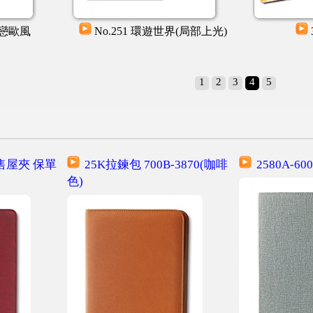
戀戀歐風
No.251 環遊世界(局部上光)
1
2
3
4
5
 售屋夾 保單
25K拉鍊包 700B-3870(咖啡
2580A-600
色)