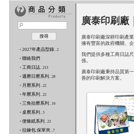
廣泰印刷廠
搜尋
廣泰印刷廠深耕印刷產業
擁有豐富的政府機關、企
2027年產品型錄
...2
我們提供多種工商日誌尺
聯絡我們
係。
工商日誌
...213
廣泰印刷廠秉持品質第一
週曆日曆系列
...28
善的印刷解決方案。
月曆系列
...22
年曆系列
...22
三角抬曆系列
...16
桌曆系列
...5
便條紙系列
...23
拉鍊包.保單夾
...7