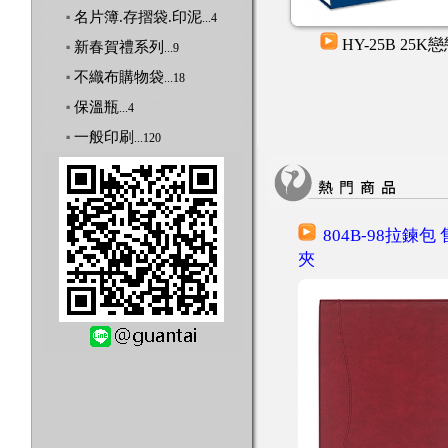
名片簿.存摺袋.印泥
...4
101(大) 仿藤年曆
HY-25B 25K
新春賀禮系列
...9
不織布購物袋
...18
保溫瓶
...4
一般印刷
...120
804B-98拉鍊包
夾