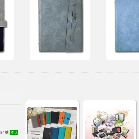
84號
本店