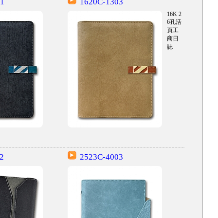
1
1620C-1303
16K 2
6孔活
頁工
商日
誌
2
2523C-4003