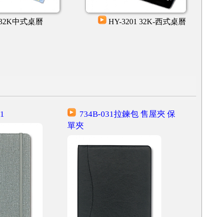
32K中式桌曆
HY-3201 32K-西式桌曆
1
734B-031拉鍊包 售屋夾 保
單夾