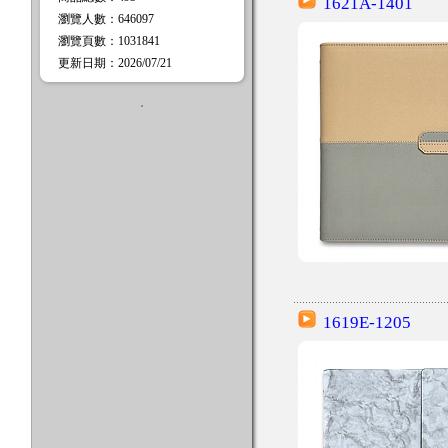
1621A-1401
瀏覽人數
：
646097
瀏覽頁數
：
1031841
更新日期
：2026/07/21
．
1619E-1205