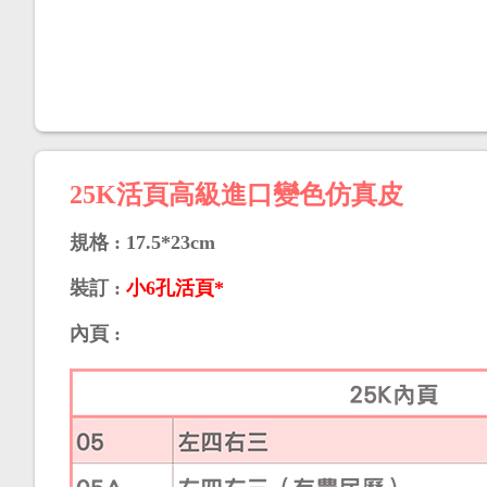
25K活頁高級進口變色仿真皮
規格 : 17.5*23cm
裝訂 :
小6孔活頁*
內頁 :