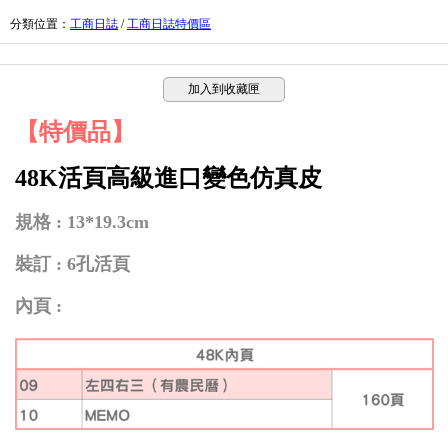
分類位置
：
工商日誌
/
工商日誌特價區
加入到收藏匣
【特價品】
48K活頁高級進口變色仿真皮
規格 : 13*19.3cm
裝訂 : 6孔活頁
內頁 :