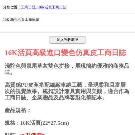
分類位置
：
工商日誌
/
16K活頁工商日誌
16K 26孔活頁工商日誌
加入到收藏匣
16K活頁高級進口變色仿真皮工商日誌
淺駝色與鼠尾草灰雙色拼接，展現簡約優雅的商務品
味。
高質感PU皮革搭配細緻車縫工藝，呈現柔和且富層
次的視覺效果。磁扣設計兼具實用與美觀，適合作為
工商日誌、企業贈品及品牌客製化筆記本。
產品規格：
規格 : 16K活頁(22*27.5cm)